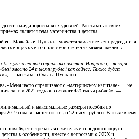
депутаты-единороссы всех уровней. Рассказать о своих
риёмах является тема материнства и детства
ября в Можайске. Пушкина является заместителем председателя
часть вопросов в той или иной степени связана именно с
х был увеличен ряд социальных выплат. Например, с января
ублей вместо 24 тысячи рублей как сейчас. Также будет
ам»
, — рассказала Оксана Пушкина.
тва. «Меня часто спрашивают о «материнском капитале» — не
питала, и к 2021 году он составит 489 тысяч рублей», —
ут минимальный и максимальные размеры пособия по
ря 2019 года вырастет почти до 52 тысяч рублей. В то же время
тонова будет встречаться с жителями городского округа
 детства в особенности, вместе с вопросами о ЖКХ и