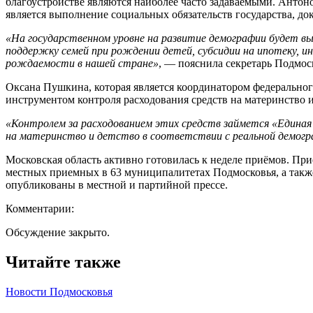
благоустройстве являются наиболее часто задаваемыми. Антоно
является выполнение социальных обязательств государства, д
«На государственном уровне на развитие демографии будет вы
поддержку семей при рождении детей, субсидии на ипотеку, и
рождаемости в нашей стране»
, — пояснила секретарь Подмо
Оксана Пушкина, которая является координатором федеральног
инструментом контроля расходования средств на материнство и
«Контролем за расходованием этих средств займется «Единая
на материнство и детство в соответствии с реальной демогр
Московская область активно готовилась к неделе приёмов. Пр
местных приемных в 63 муниципалитетах Подмосковья, а такж
опубликованы в местной и партийной прессе.
Комментарии:
Обсуждение закрыто.
Читайте также
Новости Подмосковья