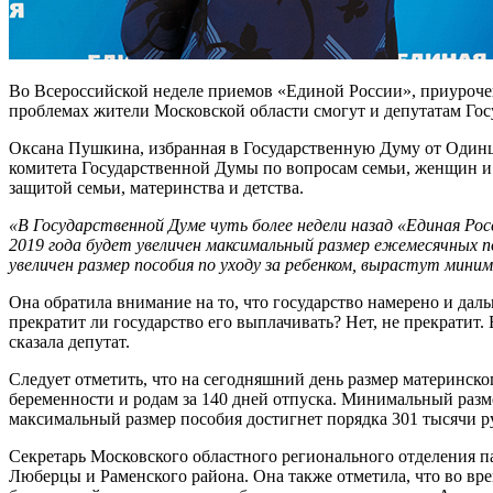
Во Всероссийской неделе приемов «Единой России», приурочен
проблемах жители Московской области смогут и депутатам Гос
Оксана Пушкина, избранная в Государственную Думу от Одинцо
комитета Государственной Думы по вопросам семьи, женщин и д
защитой семьи, материнства и детства.
«В Государственной Думе чуть более недели назад «Единая Рос
2019 года будет увеличен максимальный размер ежемесячных по
увеличен размер пособия по уходу за ребенком, вырастут мин
Она обратила внимание на то, что государство намерено и да
прекратит ли государство его выплачивать? Нет, не прекратит.
сказала депутат.
Следует отметить, что на сегодняшний день размер материнск
беременности и родам за 140 дней отпуска. Минимальный размер
максимальный размер пособия достигнет порядка 301 тысячи ру
Секретарь Московского областного регионального отделения п
Люберцы и Раменского района. Она также отметила, что во вр