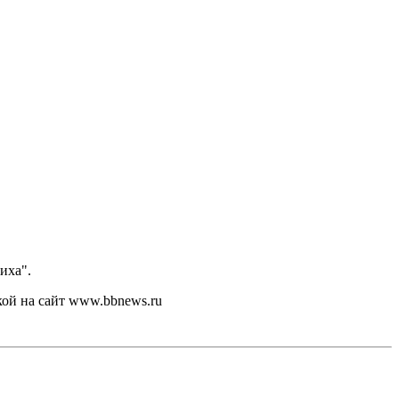
иха".
кой на сайт www.bbnews.ru