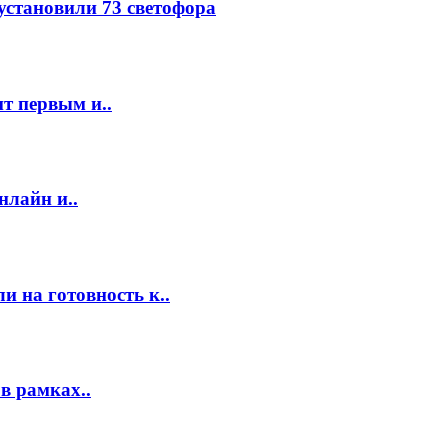
 установили 73 светофора
т первым и..
нлайн и..
 на готовность к..
в рамках..