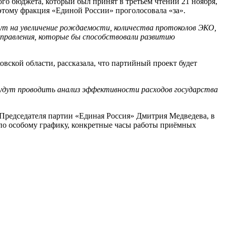
го бюджета, который был принят в третьем чтении 21 ноября,
оэтому фракция «Единой России» проголосовала «за».
дут на увеличение рождаемости, количества протоколов ЭКО,
направления, которые бы способствовали развитию
вской области, рассказала, что партийный проект будет
удут проводить анализ эффективности расходов государства
Председателя партии «Единая Россия» Дмитрия Медведева, в
по особому графику, конкретные часы работы приёмных