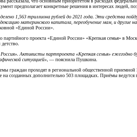
ва рассказала, что основным приоритетом в расходах федерально
окумент предполагает конкретные решения в интересах людей, п
делено 1,563 триллиона рублей до 2021 года. Эти средства пой
ндексацию материнского капитала, переобучение мам, и другие 
сковной «Единой России».
о партийного проекта «Единой России» «Крепкая семья» в Моско
 детство.
 Россия». Активисты партпроекта «Крепкая семья» ежегодно б
афической ситуацией»
, — пояснила Пушкина.
иемы граждан проходят в региональной общественной приемной 
е на созданных дополнительно 503 площадках. Приёмы ведутся 