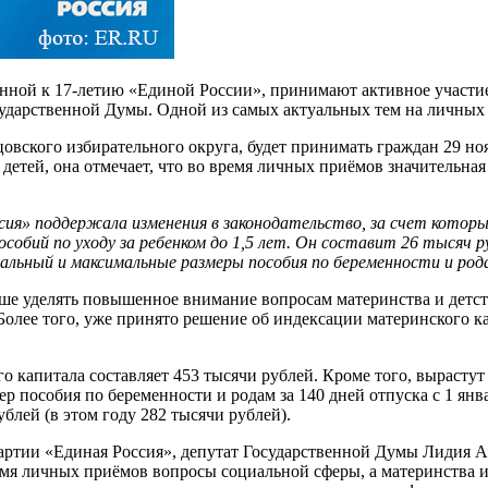
ной к 17-летию «Единой России», принимают активное участие 
ударственной Думы. Одной из самых актуальных тем на личных п
вского избирательного округа, будет принимать граждан 29 но
етей, она отмечает, что во время личных приёмов значительная 
сия» поддержала изменения в законодательство, за счет которы
собий по уходу за ребенком до 1,5 лет. Он составит 26 тысяч р
имальный и максимальные размеры пособия по беременности и род
льше уделять повышенное внимание вопросам материнства и детс
 Более того, уже принято решение об индексации материнского ка
ого капитала составляет 453 тысячи рублей. Кроме того, выраст
 пособия по беременности и родам за 140 дней отпуска с 1 янва
блей (в этом году 282 тысячи рублей).
артии «Единая Россия», депутат Государственной Думы Лидия Ан
емя личных приёмов вопросы социальной сферы, а материнства и