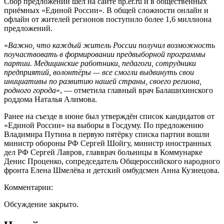
Сбор предложений шел на сайте np.er.ru и в общественных
приёмных «Единой России». В общей сложности онлайн и
офлайн от жителей регионов поступило более 1,6 миллиона
предложений.
«
Важно, что каждый житель России получил возможность
поучаствовать в формировании предвыборной программы
партии. Медицинские работники, педагоги, сотрудники
предприятий, волонтёры — все смогли выдвинуть свои
инициативы по развитию нашей страны, своего региона,
родного города
», — отметила главный врач Балашихинского
роддома Наталья Алимова.
Ранее на съезде в июне был утверждён список кандидатов от
«Единой России» на выборы в Госдуму. По предложению
Владимира Путина в первую пятёрку списка партии вошли
министр обороны РФ Сергей Шойгу, министр иностранных
дел РФ Сергей Лавров, главврач больницы в Коммунарке
Денис Проценко, сопредседатель Общероссийского народного
фронта Елена Шмелёва и детский омбудсмен Анна Кузнецова.
Комментарии:
Обсуждение закрыто.