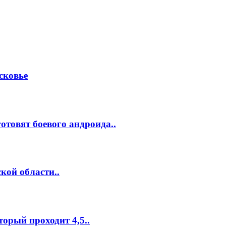
сковье
отовят боевого андроида..
кой области..
торый проходит 4,5..