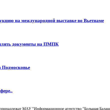
укцию на международной выставке во Вьетнаме
млять документы на ПМПК
в Подмосковье
фере..
, принадлежат МАУ "Информационное агентство "Большая Балаш