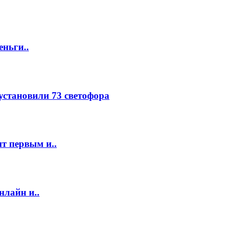
еньги..
 установили 73 светофора
т первым и..
нлайн и..