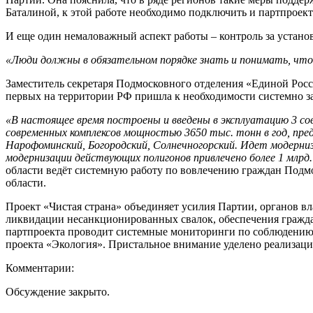
Баталиной, к этой работе необходимо подключить и партпроект
И еще один немаловажный аспект работы – контроль за устано
«Люди должны в обязательном порядке знать и понимать, что
Заместитель секретаря Подмосковного отделения «Единой Росс
первых на территории РФ пришла к необходимости системно з
«В настоящее время построены и введены в эксплуатацию 3 с
современных комплексов мощностью 3650 тыс. тонн в год, пре
Нарофоминский, Богородский, Солнечногорский. Идет модерни
модернизации действующих полигонов привлечено более 1 млрд.
области ведёт системную работу по вовлечению граждан Подмо
области.
Проект «Чистая страна» объединяет усилия Партии, органов вл
ликвидации несанкционированных свалок, обеспечения гражда
партпроекта проводит системные мониторинги по соблюдению т
проекта «Экология». Пристальное внимание уделено реализаци
Комментарии:
Обсуждение закрыто.