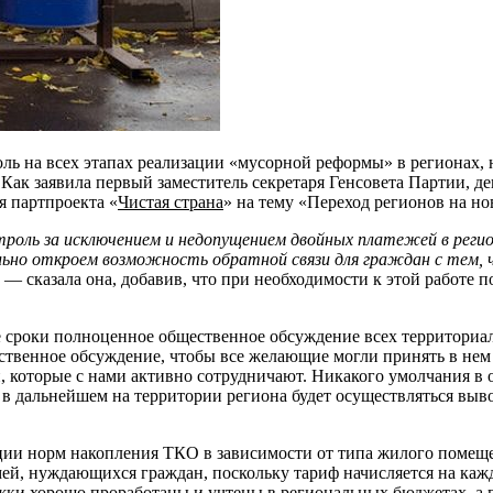
ль на всех этапах реализации «мусорной реформы» в регионах,
 Как заявила первый заместитель секретаря Генсовета Партии, 
я партпроекта «
Чистая страна
» на тему «Переход регионов на н
оль за исключением и недопущением двойных платежей в регион
льно откроем возможность обратной связи для граждан с тем, ч
, — сказала она, добавив, что при необходимости к этой работ
е сроки полноценное общественное обсуждение всех территориал
ественное обсуждение, чтобы все желающие могли принять в не
й, которые с нами активно сотрудничают. Никакого умолчания в
к в дальнейшем на территории региона будет осуществляться выво
ии норм накопления ТКО в зависимости от типа жилого помеще
й, нуждающихся граждан, поскольку тариф начисляется на кажд
жки хорошо проработаны и учтены в региональных бюджетах, а г