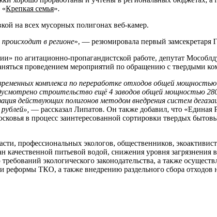
 «
Крепкая семья
».
вкой на всех мусорных полигонах веб-камер.
 происходит в регионе
», — резюмировала первый замсекретаря Г
ии» по агитационно-пропагандистской работе, депутат Мособлд
аняться проведением мероприятий по обращению с твердыми ком
овременных комплекса по переработке отходов общей мощностью
дусмотрено строительство ещё 4 заводов общей мощностью 2800 
зация действующих полигонов методом внедрения систем дегаза
 рублей»,
— рассказал Липатов. Он также добавил, что «Единая 
сковья в процесс заинтересованной сортировки твердых бытовы
асти, профессиональных экологов, общественников, экоактивист
н качественной питьевой водой, снижения уровня загрязнения
ребований экологического законодательства, а также осуществ
и реформы ТКО, а также внедрению раздельного сбора отходов 