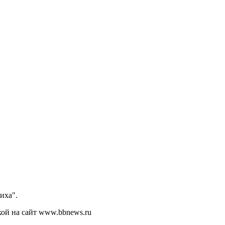
иха".
кой на сайт www.bbnews.ru