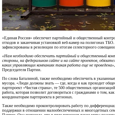
«Единая Россия» обеспечит партийный и общественный контро
отходов и заканчивая установкой веб-камер на полигонах ТБО.
зафиксированы в резолюции по итогам селекторного совещани
«Нам необходимо обеспечить партийный и общественный контр
стороны, на федеральном сайте и на сайте проектов, обязате
каких управляющих компаниях такая работа еще не проведена»
Председателя Партии.
По слова Баталиной, также необходимо обеспечить в указанны
мусора. «Люди должны знать — где, когда и как проходит общ
партпроект «Чистая страна», те 500 общественных организаци
работа, которая позволит договориться с гражданами о том, ка
координаторам партпроекта в регионах.
Также необходимо проконтролировать работу по дифференциац
поддержки в отношении малообеспеченных и многодетных семе
Партии. Она пояснила, что в ряде регионов такие меры поддер