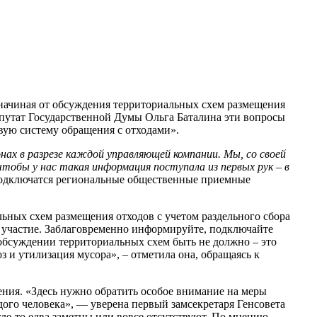
 начиная от обсуждения территориальных схем размещения
депутат Государственной Думы Ольга Баталина эти вопросы
овую систему обращения с отходами».
ах в разрезе каждой управляющей компании. Мы, со своей
тобы у нас такая информация поступала из первых рук – в
е подключатся региональные общественные приемные
ьных схем размещения отходов с учетом раздельного сбора
м участие. Заблаговременно информируйте, подключайте
 обсуждении территориальных схем быть не должно – это
з и утилизация мусора», – отметила она, обращаясь к
ния. «Здесь нужно обратить особое внимание на меры
ого человека», — уверена первый замсекретаря Генсовета
де-то едва заметны или вовсе отсутствуют. По мнению