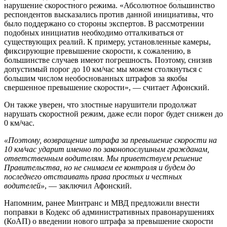
нарушение скоростного режима. «Абсолютное большинство
респондентов высказались против данной инициативы, что
было поддержано со стороны экспертов. В рассмотрении
подобных инициатив необходимо отталкиваться от
существующих реалий. К примеру, установленные камеры,
фиксирующие превышение скорости, к сожалению, в
большинстве случаев имеют погрешность. Поэтому, снизив
допустимый порог до 10 км/час мы можем столкнуться с
большим числом необоснованных штрафов за якобы
свершенное превышение скорости», — считает Афонский.
Он также уверен, что злостные нарушители продолжат
нарушать скоростной режим, даже если порог будет снижен до
0 км/час.
«Поэтому, возвращение штрафа за превышение скорости на
10 км/час ударит именно по законопослушным гражданам,
ответственным водителям. Мы приветствуем решение
Правительства, но не снимаем ее контроля и будем до
последнего отстаивать права простых и честных
водителей»
, — заключил Афонский.
Напомним, ранее Минтранс и МВД предложили внести
поправки в Кодекс об административных правонарушениях
(КоАП) о введении нового штрафа за превышение скорости