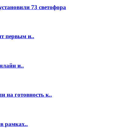
 установили 73 светофора
т первым и..
нлайн и..
 на готовность к..
в рамках..