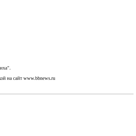
иха".
кой на сайт www.bbnews.ru