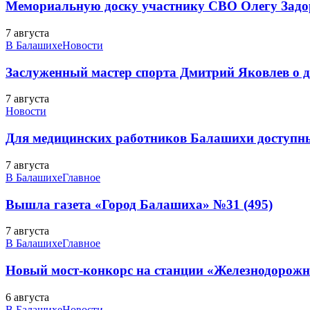
Мемориальную доску участнику СВО Олегу Зад
7 августа
В Балашихе
Новости
Заслуженный мастер спорта Дмитрий Яковлев о до
7 августа
Новости
Для медицинских работников Балашихи доступн
7 августа
В Балашихе
Главное
Вышла газета «Город Балашиха» №31 (495)
7 августа
В Балашихе
Главное
Новый мост-конкорс на станции «Железнодорожн
6 августа
В Балашихе
Новости