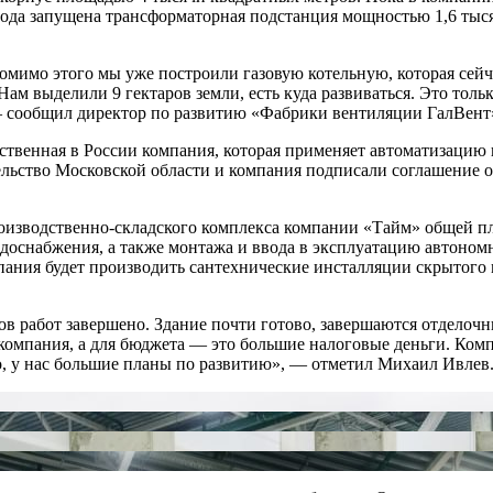
да запущена трансформаторная подстанция мощностью 1,6 тысяч
омимо этого мы уже построили газовую котельную, которая сей
ам выделили 9 гектаров земли, есть куда развиваться. Это тол
— сообщил директор по развитию «Фабрики вентиляции ГалВент
нственная в России компания, которая применяет автоматизацию
ьство Московской области и компания подписали соглашение о 
оизводственно-складского комплекса компании «Тайм» общей пл
одоснабжения, а также монтажа и ввода в эксплуатацию автоном
пания будет производить сантехнические инсталляции скрытого
тов работ завершено. Здание почти готово, завершаются отделочн
 компания, а для бюджета — это большие налоговые деньги. Комп
о, у нас большие планы по развитию», — отметил Михаил Ивлев