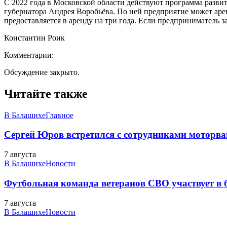
С 2022 года в Московской области действуют программа разви
губернатора Андрея Воробьёва. По ней предприятие может арен
предоставляется в аренду на три года. Если предприниматель з
Константин Роик
Комментарии:
Обсуждение закрыто.
Читайте также
В Балашихе
Главное
Сергей Юров встретился с сотрудниками моторва
7 августа
В Балашихе
Новости
Футбольная команда ветеранов СВО участвует в
7 августа
В Балашихе
Новости