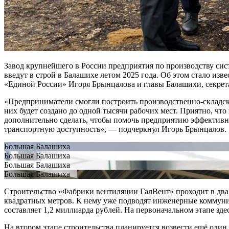
Завод крупнейшего в России предприятия по производству си
введут в строй в Балашихе летом 2025 года. Об этом стало из
«Единой России» Игоря Брынцалова и главы Балашихи, секрет
«Предприниматели смогли построить производственно-складски
них будет создано до одной тысячи рабочих мест. Приятно, чт
дополнительно сделать, чтобы помочь предприятию эффективно
транспортную доступность», — подчеркнул Игорь Брынцалов.
Большая Балашиха
Большая Балашиха
Большая Балашиха
Большая Балашиха
Строительство «Фабрики вентиляции ГалВент» проходит в два 
квадратных метров. К нему уже подводят инженерные коммуник
составляет 1,2 миллиарда рублей. На первоначальном этапе здес
На втором этапе строительства планируется возвести ещё оди