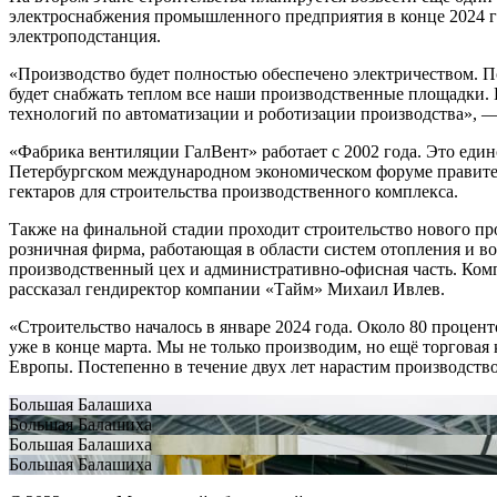
электроснабжения промышленного предприятия в конце 2024 го
электроподстанция.
«Производство будет полностью обеспечено электричеством. П
будет снабжать теплом все наши производственные площадки. Н
технологий по автоматизации и роботизации производства», 
«Фабрика вентиляции ГалВент» работает с 2002 года. Это еди
Петербургском международном экономическом форуме правител
гектаров для строительства производственного комплекса.
Также на финальной стадии проходит строительство нового пр
розничная фирма, работающая в области систем отопления и в
производственный цех и административно-офисная часть. Ком
рассказал гендиректор компании «Тайм» Михаил Ивлев.
«Строительство началось в январе 2024 года. Около 80 процен
уже в конце марта. Мы не только производим, но ещё торговая
Европы. Постепенно в течение двух лет нарастим производств
Большая Балашиха
Большая Балашиха
Большая Балашиха
Большая Балашиха