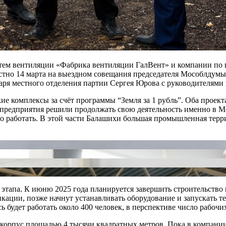
стем вентиляции «Фабрика вентиляции ГалВент» и компании по
вестно 14 марта на выездном совещания председателя Мособлдумы
аря местного отделения партии Сергея Юрова с руководителями
е комплексы за счёт программы “Земля за 1 рубль”. Оба проек
о предприятия решили продолжать свою деятельность именно в М
 работать. В этой части Балашихи большая промышленная терри
этапа. К июню 2025 года планируется завершить строительство
ации, позже начнут устанавливать оборудование и запускать т
ь будет работать около 400 человек, в перспективе число рабочих
н корпус площадью 4 тысячи квадратных метров. Пока в компани