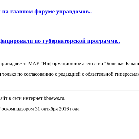
 на главном форуме управдомов..
фицировали по губернаторской программе..
, принадлежат МАУ "Информационное агентство "Большая Балаш
 только по согласованию с редакцией с обязательной гиперссыл
йт в сети интернет bbnews.ru.
оскомнадзором 31 октября 2016 года