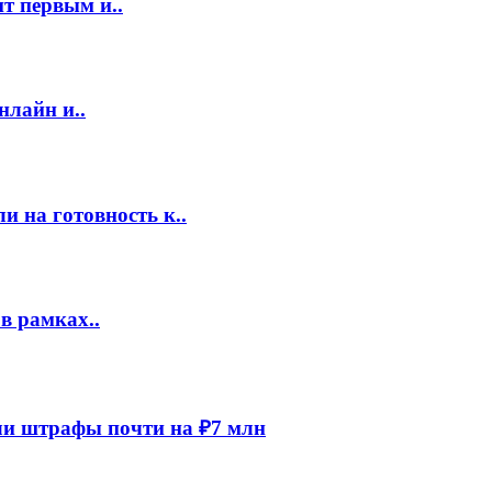
т первым и..
нлайн и..
 на готовность к..
в рамках..
и штрафы почти на ₽7 млн