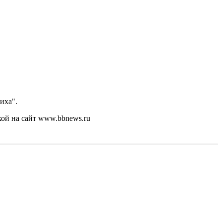
иха".
кой на сайт www.bbnews.ru