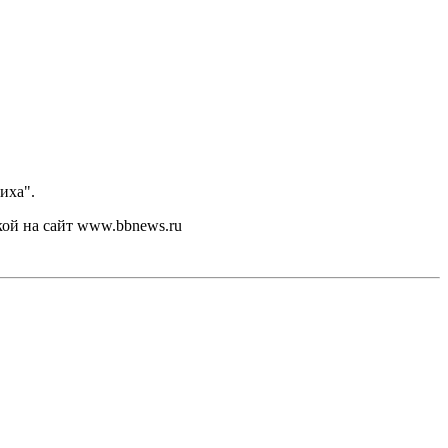
иха".
кой на сайт www.bbnews.ru