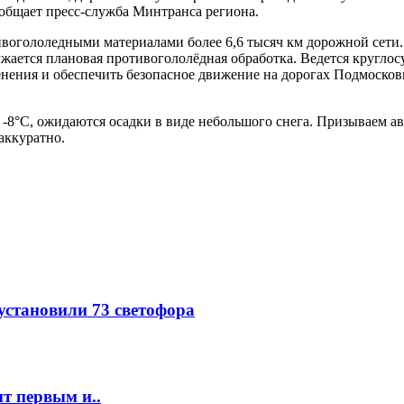
ообщает пресс-служба Минтранса региона.
вогололедными материалами более 6,6 тысяч км дорожной сети. 
лжается плановая противогололёдная обработка. Ведется кругло
ения и обеспечить безопасное движение на дорогах Подмосковья
т -8°С, ожидаются осадки в виде небольшого снега. Призываем 
аккуратно.
 установили 73 светофора
т первым и..