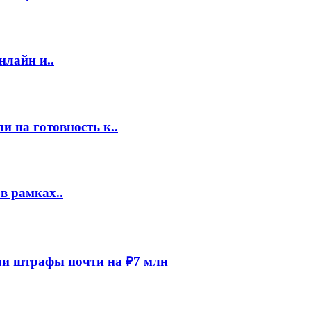
нлайн и..
 на готовность к..
в рамках..
и штрафы почти на ₽7 млн