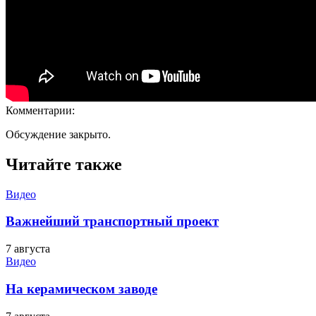
Комментарии:
Обсуждение закрыто.
Читайте также
Видео
Важнейший транспортный проект
7 августа
Видео
На керамическом заводе