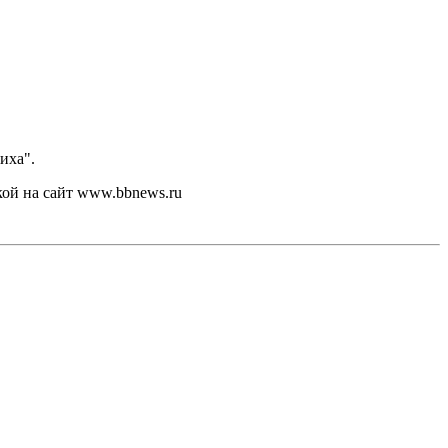
иха".
кой на сайт www.bbnews.ru