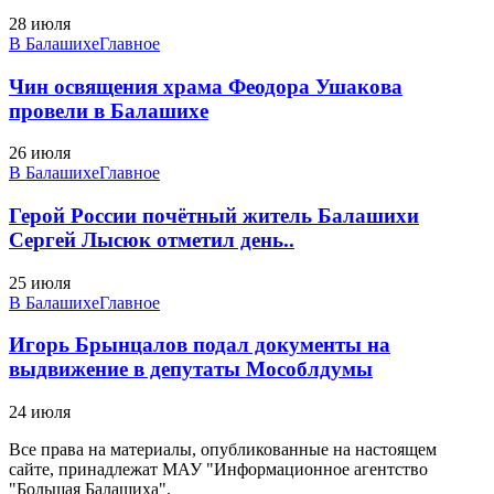
28 июля
В Балашихе
Главное
Чин освящения храма Феодора Ушакова
провели в Балашихе
26 июля
В Балашихе
Главное
Герой России почётный житель Балашихи
Сергей Лысюк отметил день..
25 июля
В Балашихе
Главное
Игорь Брынцалов подал документы на
выдвижение в депутаты Мособлдумы
24 июля
Все права на материалы, опубликованные на настоящем
сайте, принадлежат МАУ "Информационное агентство
"Большая Балашиха".