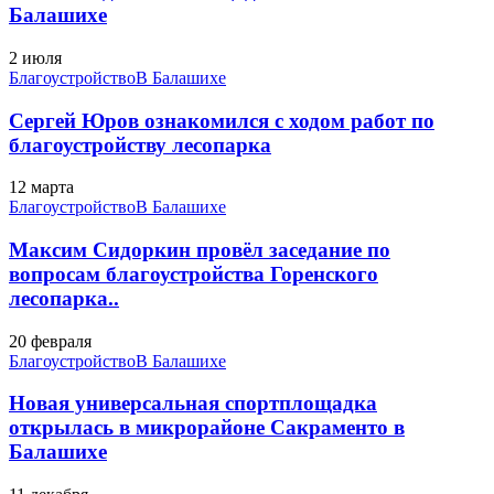
Балашихе
2 июля
Благоустройство
В Балашихе
Сергей Юров ознакомился с ходом работ по
благоустройству лесопарка
12 марта
Благоустройство
В Балашихе
Максим Сидоркин провёл заседание по
вопросам благоустройства Горенского
лесопарка..
20 февраля
Благоустройство
В Балашихе
Новая универсальная спортплощадка
открылась в микрорайоне Сакраменто в
Балашихе