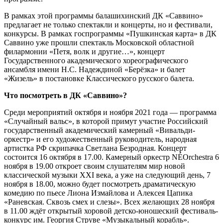
В рамках этой программы балашихинский ДК «Саввино»
предлагает не только спектакли и концерты, но и фестивали,
конкурсы. В рамках госпрограммы «Пушкинская карта» в ДК
Саввино уже прошли спектакль Московской областной
филармонии «Петя, волк и другие…», концерт
Государственного академического хореографического
ансамбля имени Н.С. Надеждиной «Берёзка» и балет
«Жизель» в постановке Классического русского балета.
Что посмотреть в ДК «Саввино»?
Среди мероприятий октября и ноября 2021 года — программа
«Случайный вальс», в которой примут участие Российский
государственный академический камерный «Вивальди-
оркестр» и его художественный руководитель, народная
артистка РФ скрипачка Светлана Безродная. Концерт
состоится 16 октября в 17.00. Камерный оркестр NÉOrchestra 6
ноября в 19.00 откроет своим слушателям мир новой
классической музыки XXI века, а уже на следующий день, 7
ноября в 18.00, можно будет посмотреть драматическую
комедию по пьесе Лиона Измайлова и Алексея Цапика
«Раневская. Сквозь смех и слезы». Всех желающих 28 ноября
в 11.00 ждёт открытый хоровой детско-юношеский фестиваль-
конкурс им. Георгия Струве «Музыкальный корабль».