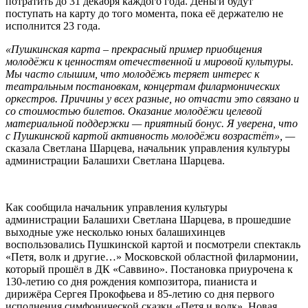
потратить до 31 декабря каждого года. Деньги будут
поступать на карту до того момента, пока её держателю не
исполнится 23 года.
«Пушкинская карта – прекрасный пример приобщения
молодёжи к ценностям отечественной и мировой культуры.
Мы часто слышим, что молодёжь теряет интерес к
театральным постановкам, концертам филармонических
оркестров. Причины у всех разные, но отчасти это связано и
со стоимостью билетов. Оказание молодёжи целевой
материальной поддержки — приятный бонус. Я уверена, что
с Пушкинской картой активность молодёжи возрастёт», —
сказала Светлана Шарцева, начальник управления культуры
администрации Балашихи Светлана Шарцева.
Как сообщила начальник управления культуры
администрации Балашихи Светлана Шарцева, в прошедшие
выходные уже несколько юных балашихинцев
воспользовались Пушкинской картой и посмотрели спектакль
«Петя, волк и другие…» Московской областной филармонии,
который прошёл в ДК «Саввино». Постановка приурочена к
130-летию со дня рождения композитора, пианиста и
дирижёра Сергея Прокофьева и 85-летию со дня первого
исполнения симфонической сказки «Петя и волк». Новая