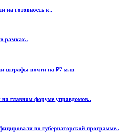
 на готовность к..
в рамках..
и штрафы почти на ₽7 млн
 на главном форуме управдомов..
фицировали по губернаторской программе..