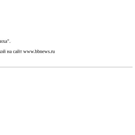
иха".
кой на сайт www.bbnews.ru