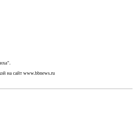
иха".
кой на сайт www.bbnews.ru