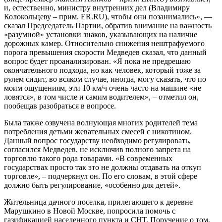
и, естественно, министру внутренних дел (Владимиру
Колокольцеву – прим. ER.RU), чтобы они позанимались», —
сказал Председатель Партии, обратив внимание на важность
«разумной» установки знаков, указывающих на наличие
дорожных камер. Относительно снижения нештрафуемого
порога превышения скорости Медведев сказал, что данный
вопрос будет проанализирован. «Я пока не предрешаю
окончательного подхода, но как человек, который тоже за
рулем сидит, во всяком случае, иногда, могу сказать, что по
моим ощущениям, эти 10 км/ч очень часто на машине «не
ловятся», в том числе и самим водителем», – отметил он,
пообещав разобраться в вопросе.
Была также озвучена волнующая многих родителей тема
потребления детьми жевательных смесей с никотином.
Данный вопрос государству необходимо регулировать,
согласился Медведев, не исключив полного запрета на
торговлю такого рода товарами. «В современных
государствах просто так это не должны отдавать на откуп
торговле», – подчеркнул он. По его словам, в этой сфере
должно быть регулирование, «особенно для детей».
Жительница дачного поселка, прилегающего к деревне
Марушкино в Новой Москве, попросила помочь с
газификацией населенного пункта и СНТ. Поручение о том,