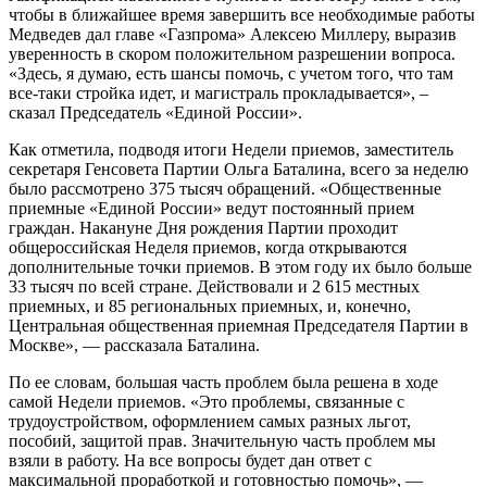
чтобы в ближайшее время завершить все необходимые работы
Медведев дал главе «Газпрома» Алексею Миллеру, выразив
уверенность в скором положительном разрешении вопроса.
«Здесь, я думаю, есть шансы помочь, с учетом того, что там
все-таки стройка идет, и магистраль прокладывается», –
сказал Председатель «Единой России».
Как отметила, подводя итоги Недели приемов, заместитель
секретаря Генсовета Партии Ольга Баталина, всего за неделю
было рассмотрено 375 тысяч обращений. «Общественные
приемные «Единой России» ведут постоянный прием
граждан. Накануне Дня рождения Партии проходит
общероссийская Неделя приемов, когда открываются
дополнительные точки приемов. В этом году их было больше
33 тысяч по всей стране. Действовали и 2 615 местных
приемных, и 85 региональных приемных, и, конечно,
Центральная общественная приемная Председателя Партии в
Москве», — рассказала Баталина.
По ее словам, большая часть проблем была решена в ходе
самой Недели приемов. «Это проблемы, связанные с
трудоустройством, оформлением самых разных льгот,
пособий, защитой прав. Значительную часть проблем мы
взяли в работу. На все вопросы будет дан ответ с
максимальной проработкой и готовностью помочь», —