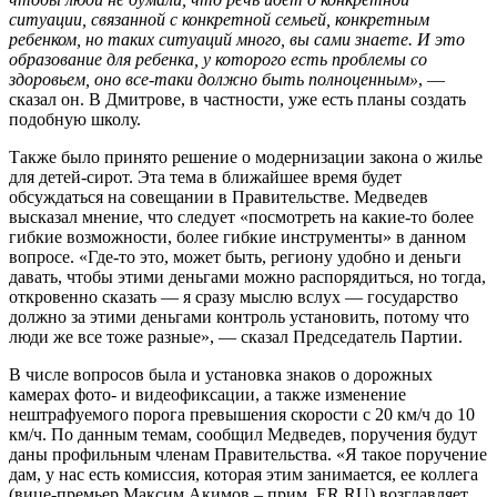
ситуации, связанной с конкретной семьей, конкретным
ребенком, но таких ситуаций много, вы сами знаете. И это
образование для ребенка, у которого есть проблемы со
здоровьем, оно все-таки должно быть полноценным»
, —
сказал он. В Дмитрове, в частности, уже есть планы создать
подобную школу.
Также было принято решение о модернизации закона о жилье
для детей-сирот. Эта тема в ближайшее время будет
обсуждаться на совещании в Правительстве. Медведев
высказал мнение, что следует «посмотреть на какие-то более
гибкие возможности, более гибкие инструменты» в данном
вопросе. «Где-то это, может быть, региону удобно и деньги
давать, чтобы этими деньгами можно распорядиться, но тогда,
откровенно сказать — я сразу мыслю вслух — государство
должно за этими деньгами контроль установить, потому что
люди же все тоже разные», — сказал Председатель Партии.
В числе вопросов была и установка знаков о дорожных
камерах фото- и видеофиксации, а также изменение
нештрафуемого порога превышения скорости с 20 км/ч до 10
км/ч. По данным темам, сообщил Медведев, поручения будут
даны профильным членам Правительства. «Я такое поручение
дам, у нас есть комиссия, которая этим занимается, ее коллега
(вице-премьер Максим Акимов – прим. ER.RU) возглавляет,