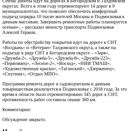
Сейчас работы идут на дорогах в Богородском и Талдомском
округах. Всего в этом году отремонтируют 14 дорог в 9
муниципалитетах, что позволит обеспечить комфортный
подъезд порядка 10 тысяч жителей Москвы и Подмосковья к
дачным массивам. Завершить ремонтные работы планируется
осенью», – рассказал министр транспорта Подмосковья
Алексей Гержик.
Работы по обустройству покрытия идут на дороге к СНТ
«Волдынь» и «Ветеран» Талдомского округа, а также на
подъезде к ряду СНТ в Богородском округе – «Заря»,
«Дружба-2», «Дружба-5», «Дружба-8», «Дружба-223»,
«Первомаец», «Лесное-2», «Восход», «НИИ ТМАШ»,
«Художественные краски», «Таганский», «Дзержинец»,
«Спутник», «Отдых МПО».
Программа ремонта дорог к садоводческим и дачным
товариществам реализуется в Подмосковье с 2018 года. За это
время в области было отремонтировано 345 дорог к СНТ,
протяженность работ составила свыше 360 км.
Комментарии:
Обсуждение закрыто.