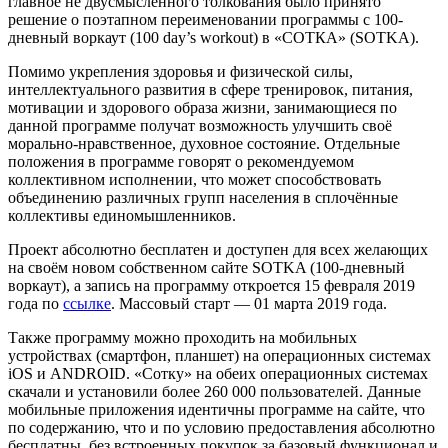
главное не двусмысленного толкования было принято
решение о поэтапном переименовании программы с 100-
дневный воркаут (100 day’s workout) в «СОТКА» (SOTKA).
Помимо укрепления здоровья и физической силы,
интеллектуального развития в сфере тренировок, питания,
мотивации и здорового образа жизни, занимающиеся по
данной программе получат возможность улучшить своё
морально-нравственное, духовное состояние. Отдельные
положения в программе говорят о рекомендуемом
коллективном исполнении, что может способствовать
объединению различных групп населения в сплочённые
коллективы единомышленников.
Проект абсолютно бесплатен и доступен для всех желающих
на своём новом собственном сайте SOTKA (100-дневный
воркаут), а запись на программу откроется 15 февраля 2019
года по
ссылке
. Массовый старт — 01 марта 2019 года.
Также программу можно проходить на мобильных
устройствах (смартфон, планшет) на операционных системах
iOS и ANDROID. «Сотку» на обеих операционных системах
скачали и установили более 260 000 пользователей. Данные
мобильные приложения идентичны программе на сайте, что
по содержанию, что и по условию предоставления абсолютно
бесплатны, без встроенных покупок за базовый функционал и