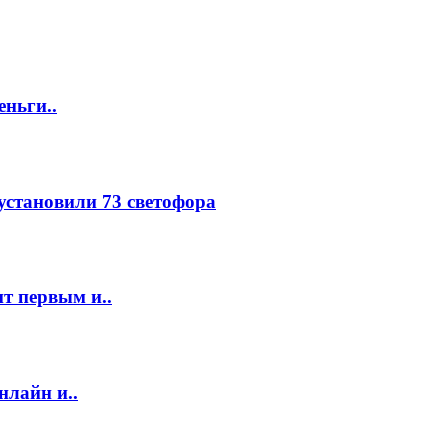
еньги..
 установили 73 светофора
т первым и..
нлайн и..