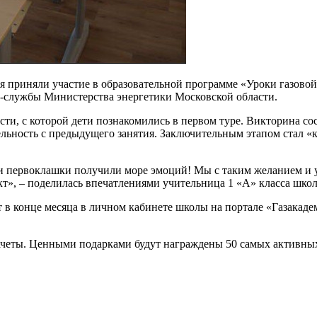
я приняли участие в образовательной программе «Уроки газовой
сс-службы Министерства энергетики Московской области.
ти, с которой дети познакомились в первом туре. Викторина сост
ельность с предыдущего занятия. Заключительным этапом стал «
и первоклашки получили море эмоций! Мы с таким желанием и ус
т», – поделилась впечатлениями учительница 1 «А» класса шко
 в конце месяца в личном кабинете школы на портале «Газакаде
четы. Ценными подарками будут награждены 50 самых активных