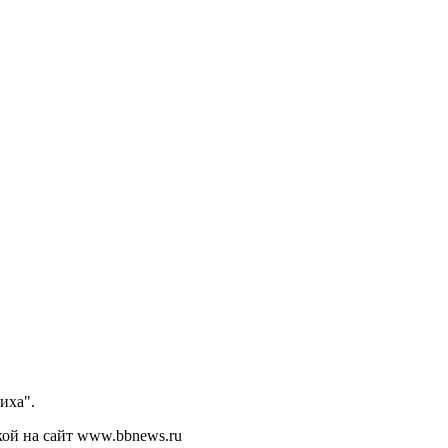
иха".
кой на сайт www.bbnews.ru