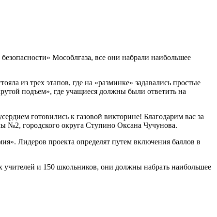
 безопасности» Мособлгаза, все они набрали наибольшее
ояла из трех этапов, где на «разминке» задавались простые
крутой подъем», где учащиеся должны были ответить на
ердием готовились к газовой викторине! Благодарим вас за
лы №2, городского округа Ступино Оксана Чучунова.
мия». Лидеров проекта определят путем включения баллов в
 учителей и 150 школьников, они должны набрать наибольшее