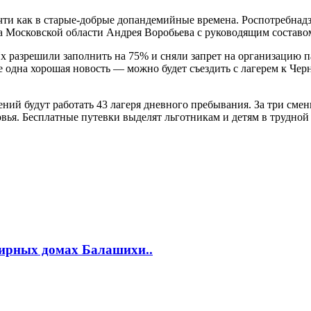
и как в старые-добрые допандемийные времена. Роспотребнадзо
а Московской области Андрея Воробьева с руководящим составо
 Их разрешили заполнить на 75% и сняли запрет на организацию
одна хорошая новость — можно будет съездить с лагерем к Чер
ний будут работать 43 лагеря дневного пребывания. За три смен
вья. Бесплатные путевки выделят льготникам и детям в трудно
тирных домах Балашихи..