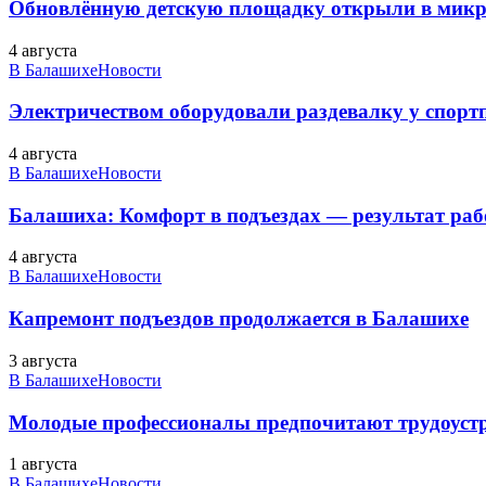
Обновлённую детскую площадку открыли в микро
4 августа
В Балашихе
Новости
Электричеством оборудовали раздевалку у спорт
4 августа
В Балашихе
Новости
Балашиха: Комфорт в подъездах — результат 
4 августа
В Балашихе
Новости
Капремонт подъездов продолжается в Балашихе
3 августа
В Балашихе
Новости
Молодые профессионалы предпочитают трудоуст
1 августа
В Балашихе
Новости