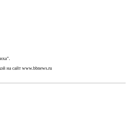
иха".
кой на сайт www.bbnews.ru