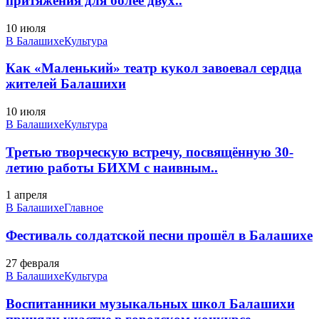
притяжения для более двух..
10 июля
В Балашихе
Культура
Как «Маленький» театр кукол завоевал сердца
жителей Балашихи
10 июля
В Балашихе
Культура
Третью творческую встречу, посвящённую 30-
летию работы БИХМ с наивным..
1 апреля
В Балашихе
Главное
Фестиваль солдатской песни прошёл в Балашихе
27 февраля
В Балашихе
Культура
Воспитанники музыкальных школ Балашихи