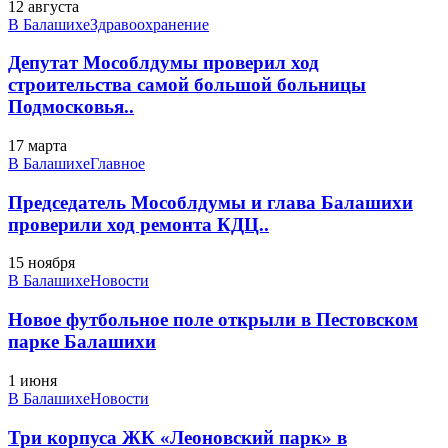
12 августа
В Балашихе
Здравоохранение
Депутат Мособлдумы проверил ход
строительства самой большой больницы
Подмосковья..
17 марта
В Балашихе
Главное
Председатель Мособлдумы и глава Балашихи
проверили ход ремонта КДЦ..
15 ноября
В Балашихе
Новости
Новое футбольное поле открыли в Пестовском
парке Балашихи
1 июня
В Балашихе
Новости
Три корпуса ЖК «Леоновский парк» в