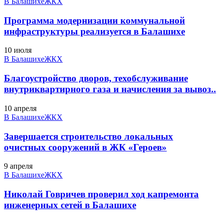
В Балашихе
ЖКХ
Программа модернизации коммунальной
инфраструктуры реализуется в Балашихе
10 июля
В Балашихе
ЖКХ
Благоустройство дворов, техобслуживание
внутриквартирного газа и начисления за вывоз..
10 апреля
В Балашихе
ЖКХ
Завершается строительство локальных
очистных сооружений в ЖК «Героев»
9 апреля
В Балашихе
ЖКХ
Николай Говричев проверил ход капремонта
инженерных сетей в Балашихе