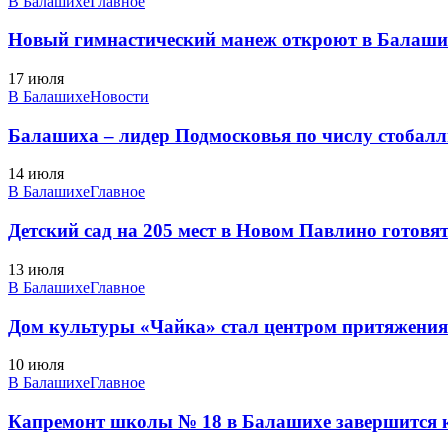
В Балашихе
Главное
Новый гимнастический манеж откроют в Балаших
17 июля
В Балашихе
Новости
Балашиха – лидер Подмосковья по числу стобал
14 июля
В Балашихе
Главное
Детский сад на 205 мест в Новом Павлино готовят
13 июля
В Балашихе
Главное
Дом культуры «Чайка» стал центром притяжения д
10 июля
В Балашихе
Главное
Капремонт школы № 18 в Балашихе завершится к