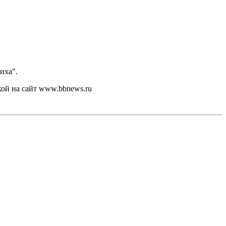
иха".
кой на сайт www.bbnews.ru