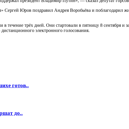
к поддержал президент Владимир Путин», — сказал депутат горс
и» Сергей Юров поздравил Андрея Воробьёва и поблагодарил жи
 в течение трёх дней. Они стартовали в пятницу 8 сентября и 
дистанционного электронного голосования.
ихе готов..
ршат до..