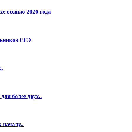
е осенью 2026 года
льников ЕГЭ
..
ля более двух..
 началу..