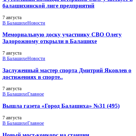
балашихинской лиге предприятий
7 августа
В Балашихе
Новости
Мемориальную доску участнику СВО Олегу
Задорожному открыли в Балашихе
7 августа
В Балашихе
Новости
Заслуженный мастер спорта Дмитрий Яковлев о
достижениях в спорте..
7 августа
В Балашихе
Главное
Вышла газета «Город Балашиха» №31 (495)
7 августа
В Балашихе
Главное
Новый мост-конкорс на станции