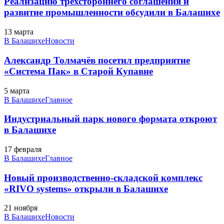
Реализацию трёхстороннего соглашения и
развитие промышленности обсудили в Балашихе
13 марта
В Балашихе
Новости
Александр Толмачёв посетил предприятие
«Система Пак» в Старой Купавне
5 марта
В Балашихе
Главное
Индустриальный парк нового формата откроют
в Балашихе
17 февраля
В Балашихе
Главное
Новый производственно-складской комплекс
«RIVO systems» открыли в Балашихе
21 ноября
В Балашихе
Новости