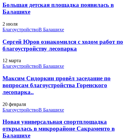
Большая детская площадка появилась в
Балашихе
2 июля
Благоустройство
В Балашихе
Сергей Юров ознакомился с ходом работ по
благоустройству лесопарка
12 марта
Благоустройство
В Балашихе
Максим Сидоркин провёл заседание по
вопросам благоустройства Горенского
лесопарка..
20 февраля
Благоустройство
В Балашихе
Новая универсальная спортплощадка
открылась в микрорайоне Сакраменто в
Балашихе