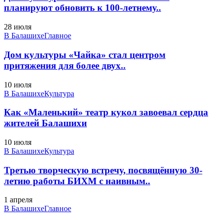
планируют обновить к 100-летнему..
28 июля
В Балашихе
Главное
Дом культуры «Чайка» стал центром
притяжения для более двух..
10 июля
В Балашихе
Культура
Как «Маленький» театр кукол завоевал сердца
жителей Балашихи
10 июля
В Балашихе
Культура
Третью творческую встречу, посвящённую 30-
летию работы БИХМ с наивным..
1 апреля
В Балашихе
Главное