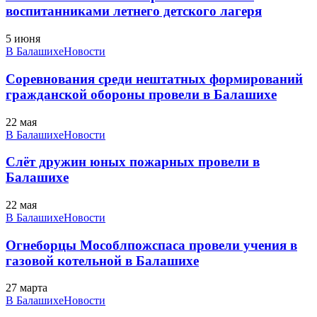
воспитанниками летнего детского лагеря
5 июня
В Балашихе
Новости
Соревнования среди нештатных формирований
гражданской обороны провели в Балашихе
22 мая
В Балашихе
Новости
Слёт дружин юных пожарных провели в
Балашихе
22 мая
В Балашихе
Новости
Огнеборцы Мособлпожспаса провели учения в
газовой котельной в Балашихе
27 марта
В Балашихе
Новости