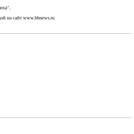
иха".
кой на сайт www.bbnews.ru