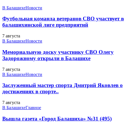
В Балашихе
Новости
Футбольная команда ветеранов СВО участвует в
балашихинской лиге предприятий
7 августа
В Балашихе
Новости
Мемориальную доску участнику СВО Олегу
Задорожному открыли в Балашихе
7 августа
В Балашихе
Новости
Заслуженный мастер спорта Дмитрий Яковлев о
достижениях в спорте..
7 августа
В Балашихе
Главное
Вышла газета «Город Балашиха» №31 (495)