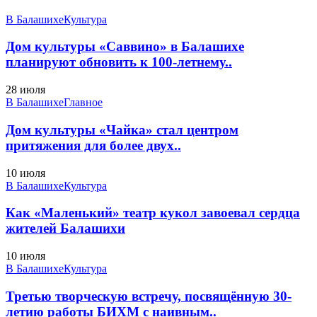
В Балашихе
Культура
Дом культуры «Саввино» в Балашихе
планируют обновить к 100-летнему..
28 июля
В Балашихе
Главное
Дом культуры «Чайка» стал центром
притяжения для более двух..
10 июля
В Балашихе
Культура
Как «Маленький» театр кукол завоевал сердца
жителей Балашихи
10 июля
В Балашихе
Культура
Третью творческую встречу, посвящённую 30-
летию работы БИХМ с наивным..