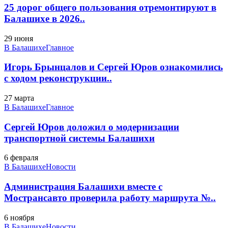
25 дорог общего пользования отремонтируют в
Балашихе в 2026..
29 июня
В Балашихе
Главное
Игорь Брынцалов и Сергей Юров ознакомились
с ходом реконструкции..
27 марта
В Балашихе
Главное
Сергей Юров доложил о модернизации
транспортной системы Балашихи
6 февраля
В Балашихе
Новости
Администрация Балашихи вместе с
Мострансавто проверила работу маршрута №..
6 ноября
В Балашихе
Новости