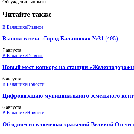
Обсуждение закрыто.
Читайте также
В Балашихе
Главное
Вышла газета «Город Балашиха» №31 (495)
7 августа
В Балашихе
Главное
Новый мост-конкорс на станции «Железнодорожн
6 августа
В Балашихе
Новости
Цифровизацию муниципального земельного конт
6 августа
В Балашихе
Новости
Об одном из ключевых сражений Великой Отечест