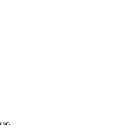
иха".