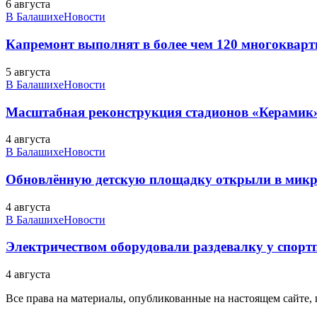
6 августа
В Балашихе
Новости
Капремонт выполнят в более чем 120 многоквар
5 августа
В Балашихе
Новости
Масштабная реконструкция стадионов «Керамик»
4 августа
В Балашихе
Новости
Обновлённую детскую площадку открыли в микро
4 августа
В Балашихе
Новости
Электричеством оборудовали раздевалку у спорт
4 августа
Все права на материалы, опубликованные на настоящем сайте