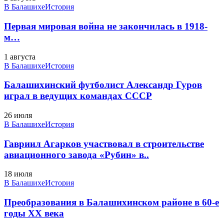
В Балашихе
История
Первая мировая война не закончилась в 1918-
м…
1 августа
В Балашихе
История
Балашихинский футболист Александр Гуров
играл в ведущих командах СССР
26 июля
В Балашихе
История
Гавриил Агарков участвовал в строительстве
авиационного завода «Рубин» в..
18 июля
В Балашихе
История
Преобразования в Балашихинском районе в 60-е
годы XX века