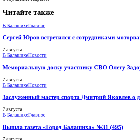
Читайте также
В Балашихе
Главное
Сергей Юров встретился с сотрудниками моторва
7 августа
В Балашихе
Новости
Мемориальную доску участнику СВО Олегу Зад
7 августа
В Балашихе
Новости
Заслуженный мастер спорта Дмитрий Яковлев о до
7 августа
В Балашихе
Главное
Вышла газета «Город Балашиха» №31 (495)
7 августа