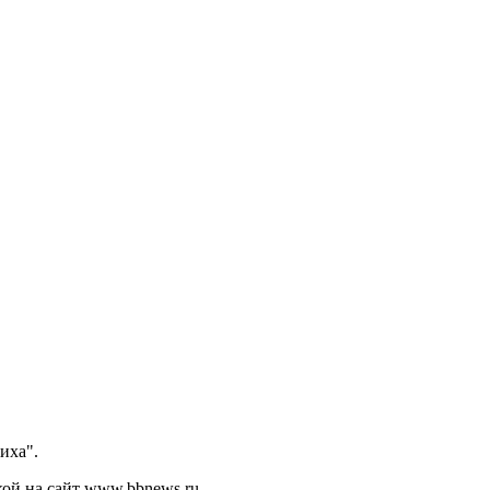
иха".
кой на сайт www.bbnews.ru