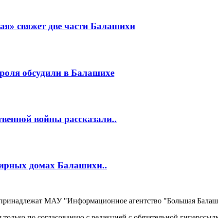
ая» свяжет две части Балашихи
роля обсудили в Балашихе
венной войны рассказали..
тирных домах Балашихи..
, принадлежат МАУ "Информационное агентство "Большая Балаш
 только по согласованию с редакцией с обязательной гиперссыл