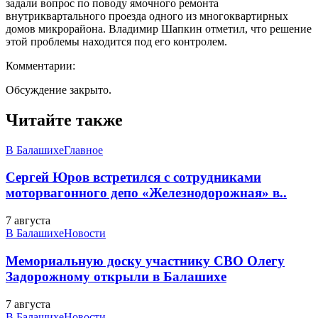
задали вопрос по поводу ямочного ремонта
внутриквартального проезда одного из многоквартирных
домов микрорайона. Владимир Шапкин отметил, что решение
этой проблемы находится под его контролем.
Комментарии:
Обсуждение закрыто.
Читайте также
В Балашихе
Главное
Сергей Юров встретился с сотрудниками
моторвагонного депо «Железнодорожная» в..
7 августа
В Балашихе
Новости
Мемориальную доску участнику СВО Олегу
Задорожному открыли в Балашихе
7 августа
В Балашихе
Новости