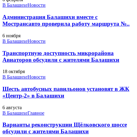
В Балашихе
Новости
Администрация Балашихи вместе с
Мострансавто проверила работу маршрута №..
6 ноября
В Балашихе
Новости
Транспортную доступность микрорайона
Авиаторов обсудили с жителями Балашихи
18 октября
В Балашихе
Новости
Шесть автобусных павильонов установят в ЖК
«Центр-2» в Балашихи
6 августа
В Балашихе
Главное
Варианты реконструкции Щёлковского шоссе
обсудили с жителями Балашихи