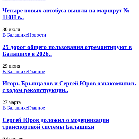
Четыре новых автобуса вышли на маршрут №
110Н в..
30 июля
В Балашихе
Новости
25 дорог общего пользования отремонтируют в
Балашихе в 2026..
29 июня
В Балашихе
Главное
Игорь Брынцалов и Сергей Юров ознакомились
с ходом реконструкции..
27 марта
В Балашихе
Главное
Сергей Юров доложил о модернизации
транспортной системы Балашихи
6 февраля