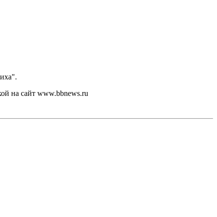
иха".
кой на сайт www.bbnews.ru