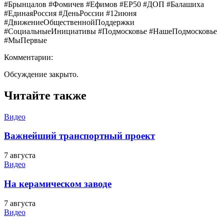
#Брынцалов #Фомичев #Ефимов #ЕР50 #ДОП #Балашиха
#ЕдинаяРоссия #ДеньРоссии #12июня
#ДвижениеОбщественнойПоддержки
#СоциальныеИнициативы #Подмосковье #НашеПодмосковье
#МыПервые
Комментарии:
Обсуждение закрыто.
Читайте также
Видео
Важнейший транспортный проект
7 августа
Видео
На керамическом заводе
7 августа
Видео