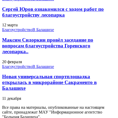
Сергей Юров ознакомился с ходом работ по
благоустройству лесопарка
12 марта
Благоустройство
В Балашихе
Максим Сидоркин провёл заседание по
вопросам благоустройства Горенского
лесопарка..
20 февраля
Благоустройство
В Балашихе
Новая универсальная спортплощадка
открылась в микрорайоне Сакраменто в
Балашихе
11 декабря
Все права на материалы, опубликованные на настоящем
сайте, принадлежат МАУ "Информационное агентство
"Большая Балашиха".