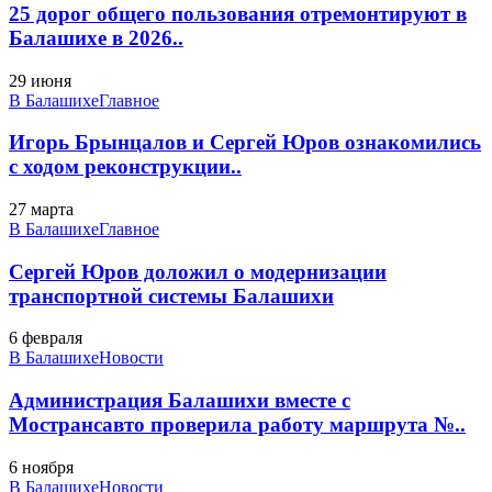
25 дорог общего пользования отремонтируют в
Балашихе в 2026..
29 июня
В Балашихе
Главное
Игорь Брынцалов и Сергей Юров ознакомились
с ходом реконструкции..
27 марта
В Балашихе
Главное
Сергей Юров доложил о модернизации
транспортной системы Балашихи
6 февраля
В Балашихе
Новости
Администрация Балашихи вместе с
Мострансавто проверила работу маршрута №..
6 ноября
В Балашихе
Новости