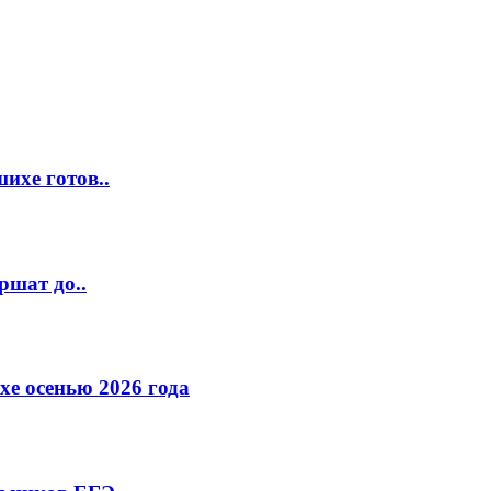
ихе готов..
ршат до..
е осенью 2026 года