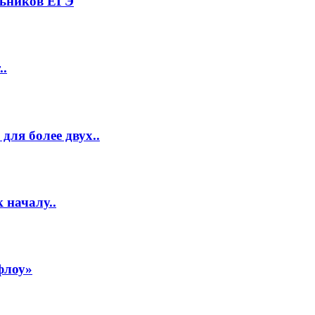
льников ЕГЭ
..
ля более двух..
 началу..
флоу»