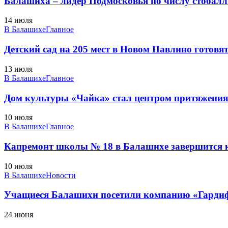
Балашиха – лидер Подмосковья по числу стобал
14 июля
В Балашихе
Главное
Детский сад на 205 мест в Новом Павлино готовят
13 июля
В Балашихе
Главное
Дом культуры «Чайка» стал центром притяжения д
10 июля
В Балашихе
Главное
Капремонт школы № 18 в Балашихе завершится к
10 июля
В Балашихе
Новости
Учащиеся Балашихи посетили компанию «Гарди
24 июня