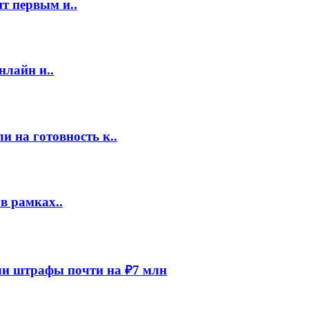
т первым и..
нлайн и..
 на готовность к..
в рамках..
и штрафы почти на ₽7 млн