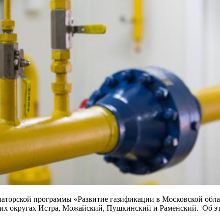
наторской программы «Развитие газификации в Московской облас
ких округах Истра, Можайский, Пушкинский и Раменский. Об э