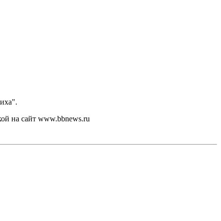
иха".
кой на сайт www.bbnews.ru