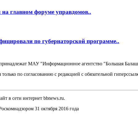
 на главном форуме управдомов..
фицировали по губернаторской программе..
, принадлежат МАУ "Информационное агентство "Большая Балаш
 только по согласованию с редакцией с обязательной гиперссыл
йт в сети интернет bbnews.ru.
оскомнадзором 31 октября 2016 года