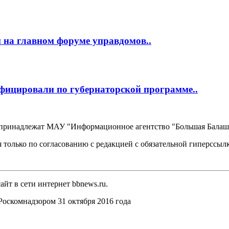
 на главном форуме управдомов..
фицировали по губернаторской программе..
, принадлежат МАУ "Информационное агентство "Большая Балаш
 только по согласованию с редакцией с обязательной гиперссыл
йт в сети интернет bbnews.ru.
оскомнадзором 31 октября 2016 года