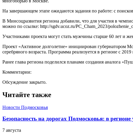
многоборью в Москве.
На завершающем этапе ожидаются задания по работе: c поисков
В Минсоцразвития региона добавили, что для участия в чемпи
можно по ссылке: http://sgdv.ucoz.ru/PC_Cham_2023/polozhenie_o
Участниками проекта могут стать мужчины старше 60 лет и женщ
Проект «Активное долголетие» инициирован губернатором Мос
серебряного возраста. Программа реализуется в регионе с 201
Ранее глава региона поделился планами создания аналога «П
Комментарии:
Обсуждение закрыто.
Читайте также
Новости Подмосковья
Безопасность на дорогах Подмосковья: в регионе
7 августа