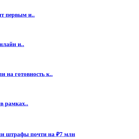
т первым и..
нлайн и..
 на готовность к..
в рамках..
и штрафы почти на ₽7 млн