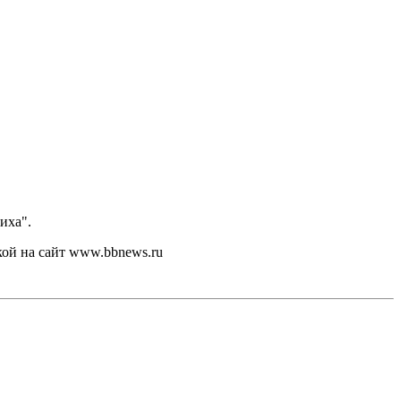
иха".
кой на сайт www.bbnews.ru