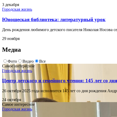
3 декабря
Городская жизнь
Юношеская библиотека: литературный урок
День рождения любимого детского писателя Николая Носова 
29 ноября
Медиа
Фото
Видео
Все
Самое интересное
Городская жизнь
Центр детского и семейного чтения: 145 лет со д
26 октября 2025 года исполнится 145 лет со дня рождения Анд
24 октября
Самое интересное
Городская жизнь