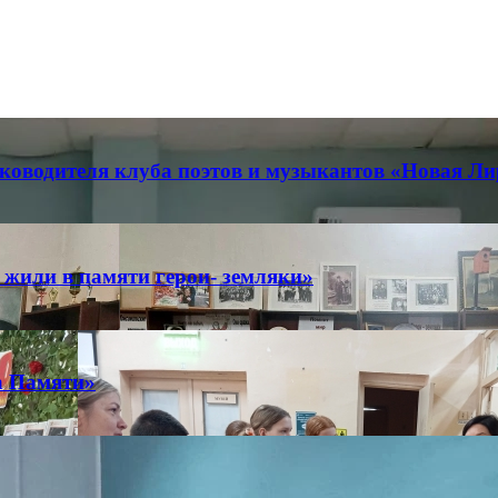
ководителя клуба поэтов и музыкантов «Новая Ли
 жили в памяти герои- земляки»
а Памяти»