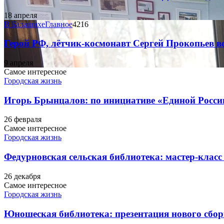
18 апреля
В Балашихе
Главное
4216
Герой РФ, лётчик-космонавт Сергей Прокопьев 
9 апреля
Самое интересное
Городская жизнь
Игорь Брынцалов: по инициативе «Единой Росси
26 февраля
Самое интересное
Городская жизнь
Федурновская сельская библиотека: мастер-класс 
26 декабря
Самое интересное
Городская жизнь
Юношеская библиотека: презентация нового сбор