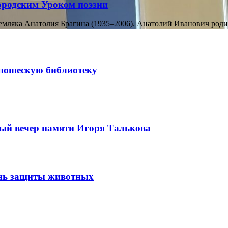
ородским Уроком поэзии
земляка Анатолия Брагина (1935–2006). Анатолий Иванович родил
ношескую библиотеку
ый вечер памяти Игоря Талькова
ень защиты животных