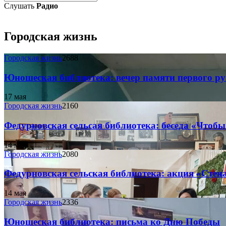
Слушать
Радио
Городская жизнь
Городская жизнь
2688
Юношеская библиотека: вечер памяти первого ру
17 мая
Городская жизнь
2160
Федурновская сельсая библиотека: беседа «Чтобы
14 мая
Городская жизнь
2080
Федурновская сельская библиотека: акция «Стен
14 мая
Городская жизнь
2336
Юношеская библиотекa: письма ко Дню Победы