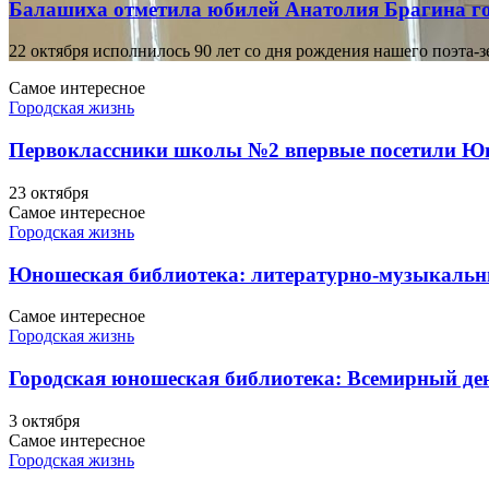
Балашиха отметила юбилей Анатолия Брагина г
22 октября исполнилось 90 лет со дня рождения нашего поэта-
Самое интересное
Городская жизнь
Первоклассники школы №2 впервые посетили Ю
23 октября
Самое интересное
Городская жизнь
Юношеская библиотекa: литературно-музыкальн
Самое интересное
Городская жизнь
Городская юношеская библиотека: Всемирный д
3 октября
Самое интересное
Городская жизнь