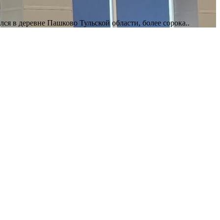
ся в деревне Пашково Тульской области, более сорока..