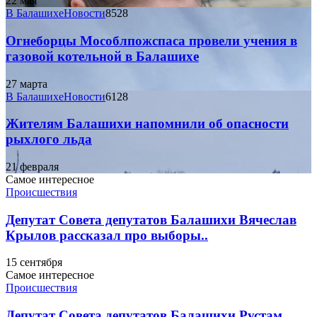
22 мая
В Балашихе
Новости
8528
Огнеборцы Мособлпожспаса провели учения в
газовой котельной в Балашихе
27 марта
В Балашихе
Новости
6128
Жителям Балашихи напомнили об опасности
рыхлого льда
21 февраля
Самое интересное
Происшествия
Депутат Совета депутатов Балашихи Вячеслав
Крылов рассказал про выборы..
15 сентября
Самое интересное
Происшествия
Депутат Совета депутатов Балашихи Рустам