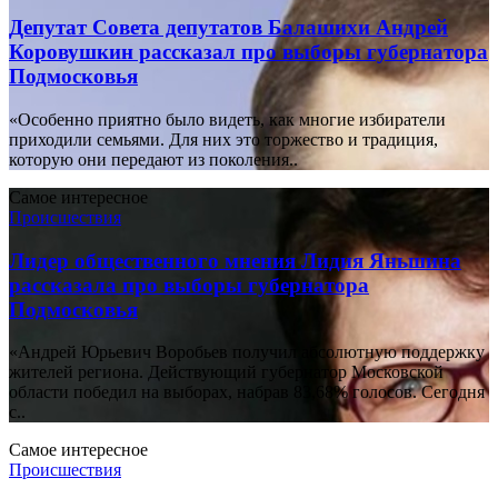
Депутат Совета депутатов Балашихи Андрей
Коровушкин рассказал про выборы губернатора
Подмосковья
«Особенно приятно было видеть, как многие избиратели
приходили семьями. Для них это торжество и традиция,
которую они передают из поколения..
Самое интересное
Происшествия
Лидер общественного мнения Лидия Яньшина
рассказала про выборы губернатора
Подмосковья
«Андрей Юрьевич Воробьев получил абсолютную поддержку
жителей региона. Действующий губернатор Московской
области победил на выборах, набрав 83,68% голосов. Сегодня
с..
Самое интересное
Происшествия