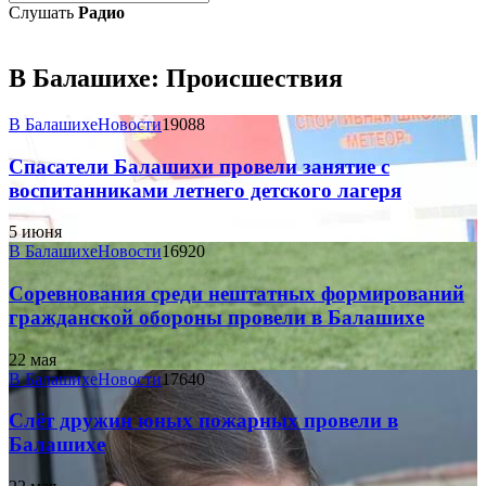
Слушать
Радио
В Балашихе:
Происшествия
В Балашихе
Новости
19088
Спасатели Балашихи провели занятие с
воспитанниками летнего детского лагеря
5 июня
В Балашихе
Новости
16920
Соревнования среди нештатных формирований
гражданской обороны провели в Балашихе
22 мая
В Балашихе
Новости
17640
Слёт дружин юных пожарных провели в
Балашихе