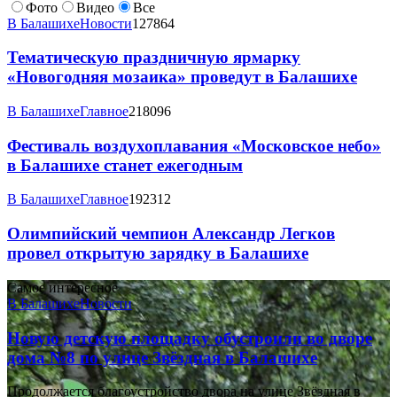
Фото
Видео
Все
В Балашихе
Новости
127864
Тематическую праздничную ярмарку
«Новогодняя мозаика» проведут в Балашихе
В Балашихе
Главное
218096
Фестиваль воздухоплавания «Московское небо»
в Балашихе станет ежегодным
В Балашихе
Главное
192312
Олимпийский чемпион Александр Легков
провел открытую зарядку в Балашихе
Самое интересное
В Балашихе
Новости
Новую детскую площадку обустроили во дворе
дома №8 по улице Звёздная в Балашихе
Продолжается благоустройство двора на улице Звёздная в