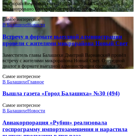
микрорайоне Новый свет. В 2026 году в Балашихе
запланировано благоустройство 10 дворов. Ход..
Самое интересное
В Балашихе
Новости
Встречу в формате выездной администрации
провели с жителями микрорайона Новый Свет
Заместитель главы Балашихи Дмитрий Варнавский провёл
встречу с жителями микрорайона Новый Свет. Очередной
диалог в формате выездной администрации состоялся 30..
Самое интересное
В Балашихе
Главное
Вышла газета «Город Балашиха» №30 (494)
Самое интересное
В Балашихе
Новости
Авиакорпорация «Рубин» реализовала
госпрограмму импортозамещения и нарастила
выпуск продукции в три раза