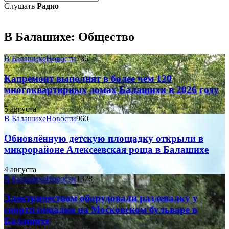
Слушать
Радио
В Балашихе:
Общество
В Балашихе
Новости
736
Капремонт выполнят в более чем 120
многоквартирных домах Балашихи в 2026 году
5 августа
В Балашихе
Новости
960
Обновлённую детскую площадку открыли в
микрорайоне Алексеевская роща в Балашихе
4 августа
В Балашихе
Новости
1328
Электричеством оборудовали раздевалку у
спортплощадки на Московском бульваре в
Балашихе