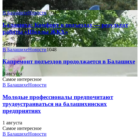
4 августа
В Балашихе
Новости
1104
Балашиха: Комфорт в подъездах — результат
работы «Школы ЖКХ»
4 августа
В Балашихе
Новости
1048
Капремонт подъездов продолжается в Балашихе
3 августа
Самое интересное
В Балашихе
Новости
Молодые профессионалы предпочитают
трудоустраиваться на балашихинских
предприятиях
1 августа
Самое интересное
В Балашихе
Новости