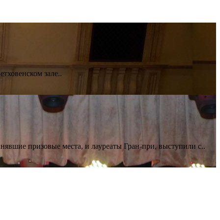
тховенском зале..
явшие призовые места, и лауреаты Гран-при, выступили с..