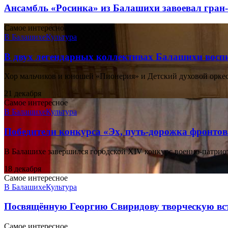
Ансамбль «Росинка» из Балашихи завоевал гран-
Самое интересное
В Балашихе
Культура
В двух легендарных коллективах Балашихи восп
Хор мальчиков и юношей «Пионерия» и Детский духовой оркест
21 декабря
Самое интересное
В Балашихе
Культура
Победители конкурса «Эх, путь-дорожка фронто
В Балашихе завершился городской XIV конкурс военно-патриот
18 декабря
Самое интересное
В Балашихе
Культура
Посвящённую Георгию Свиридову творческую вс
Самое интересное