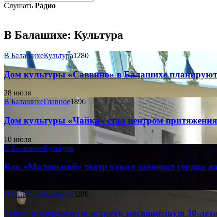
Слушать
Радио
В Балашихе:
Культура
В Балашихе
Культура
1280
Дом культуры «Саввино» в Балашихе планируют 
28 июля
В Балашихе
Главное
1896
Дом культуры «Чайка» стал центром притяжения 
10 июля
В Балашихе
Культура
272
Как «Маленький» театр кукол завоевал сердца 
10 июля
В Балашихе
Культура
3280
Третью творческую встречу, посвящённую 30-ле