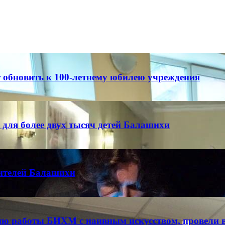
обновить к 100-летнему юбилею учреждения
для более двух тысяч детей Балашихи
жителей Балашихи
тию работы БИХМ с наивным искусством, провели 