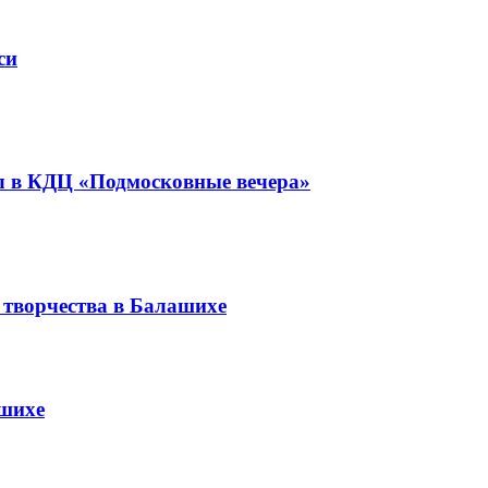
си
л в КДЦ «Подмосковные вечера»
 творчества в Балашихе
ашихе