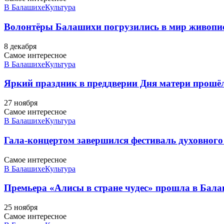
В Балашихе
Культура
Волонтёры Балашихи погрузились в мир живопи
8 декабря
Самое интересное
В Балашихе
Культура
Яркий праздник в преддверии Дня матери прошё
27 ноября
Самое интересное
В Балашихе
Культура
Гала-концертом завершился фестиваль духовного
Самое интересное
В Балашихе
Культура
Премьера «Алисы в стране чудес» прошла в Бал
25 ноября
Самое интересное