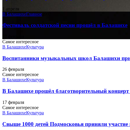
1 апреля
В Балашихе
Главное
3992
Фестиваль солдатской песни прошёл в Балашихе
27 февраля
Самое интересное
В Балашихе
Культура
Воспитанники музыкальных школ Балашихи приня
26 февраля
Самое интересное
В Балашихе
Культура
В Балашихе прошёл благотворительный концерт 
17 февраля
Самое интересное
В Балашихе
Культура
Свыше 1000 детей Подмосковья приняли участие в