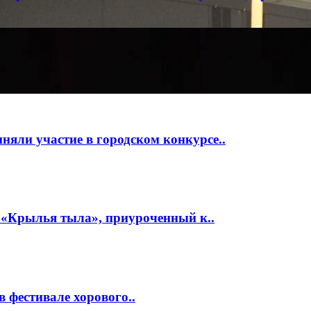
ли участие в городском конкурсе..
«Крылья тыла», приуроченный к..
 фестивале хорового..