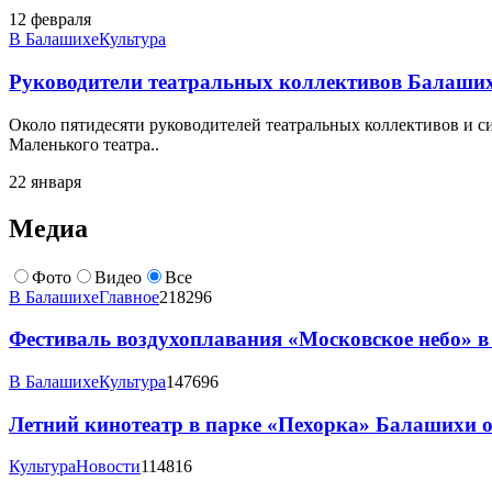
12 февраля
В Балашихе
Культура
Руководители театральных коллективов Балаших
Около пятидесяти руководителей театральных коллективов и с
Маленького театра..
22 января
Медиа
Фото
Видео
Все
В Балашихе
Главное
218296
Фестиваль воздухоплавания «Московское небо» в
В Балашихе
Культура
147696
Летний кинотеатр в парке «Пехорка» Балашихи о
Культура
Новости
114816