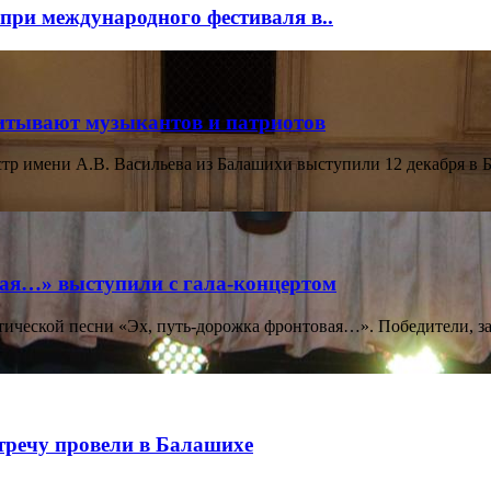
при международного фестиваля в..
итывают музыкантов и патриотов
р имени А.В. Васильева из Балашихи выступили 12 декабря в Бе
вая…» выступили с гала-концертом
ической песни «Эх, путь-дорожка фронтовая…». Победители, зан
тречу провели в Балашихе