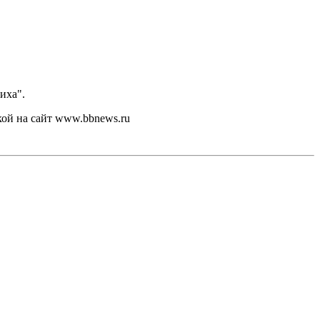
иха".
кой на сайт www.bbnews.ru