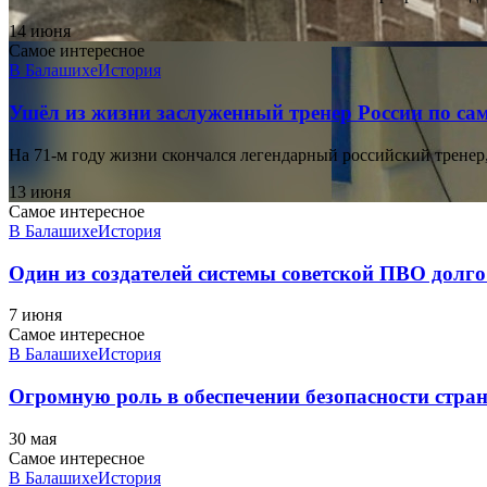
14 июня
Самое интересное
В Балашихе
История
Ушёл из жизни заслуженный тренер России по с
На 71-м году жизни скончался легендарный российский трене
13 июня
Самое интересное
В Балашихе
История
Один из создателей системы советской ПВО долг
7 июня
Самое интересное
В Балашихе
История
Огромную роль в обеспечении безопасности стра
30 мая
Самое интересное
В Балашихе
История