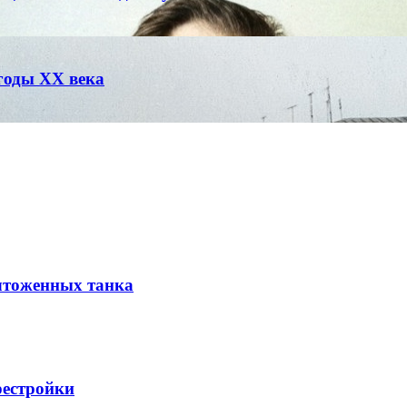
годы XX века
ичтоженных танка
рестройки