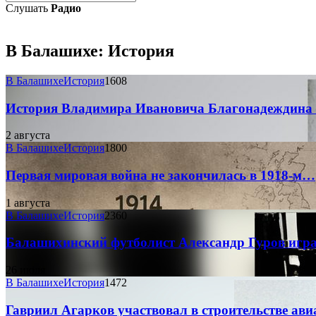
Слушать
Радио
В Балашихе:
История
В Балашихе
История
1608
История Владимира Ивановича Благонадеждина 
2 августа
В Балашихе
История
1800
Первая мировая война не закончилась в 1918-м…
1 августа
В Балашихе
История
2360
Балашихинский футболист Александр Гуров игр
26 июля
В Балашихе
История
1472
Гавриил Агарков участвовал в строительстве ав