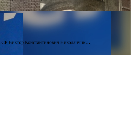
а СССР Виктор Константинович Николайчик…