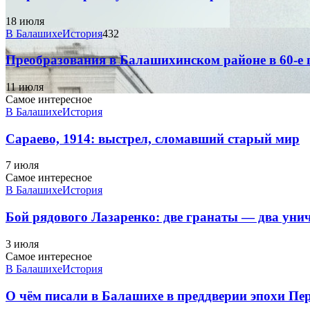
18 июля
В Балашихе
История
432
Преобразования в Балашихинском районе в 60-е 
11 июля
Самое интересное
В Балашихе
История
Сараево, 1914: выстрел, сломавший старый мир
7 июля
Самое интересное
В Балашихе
История
Бой рядового Лазаренко: две гранаты — два ун
3 июля
Самое интересное
В Балашихе
История
О чём писали в Балашихе в преддверии эпохи Пе