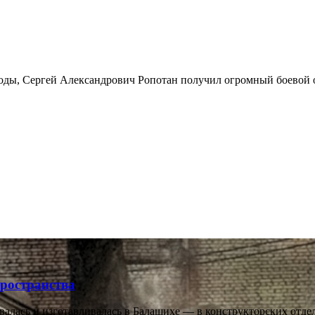
годы, Сергей Александрович Ропотан получил огромный боевой о
ространства
авалась и изготавливалась в Балашихе — в конструкторских от