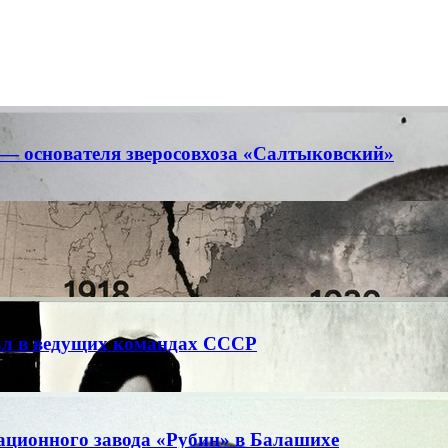
— основателя зверосовхоза «Салтыковский»
ал в ведущих командах СССР
иационного завода «Рубин» в Балашихе