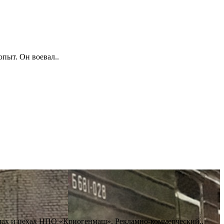
пыт. Он воевал..
делах и цехах НПО «Криогенмаш». Рекламно-коммерческий..