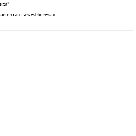
иха".
кой на сайт www.bbnews.ru