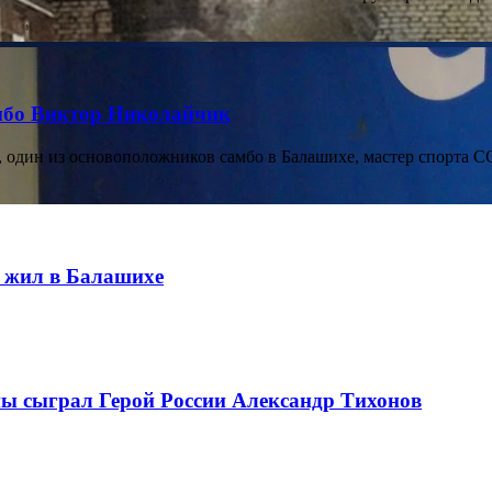
амбо Виктор Николайчик
р, один из основоположников самбо в Балашихе, мастер спорт
о жил в Балашихе
ны сыграл Герой России Александр Тихонов