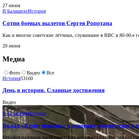
27 июня
В Балашихе
История
Сотни боевых вылетов Сергея Ропотана
Как и многие советские лётчики, служившие в ВВС в 80-90-е 
20 июня
Медиа
Фото
Видео
Все
История
53160
День в истории. Славные достижения
Видео
Самое интересное
В Балашихе
История
Вклад «Криогенмаша» в освоение космического п
Весомая наземная часть советских космических программ созд